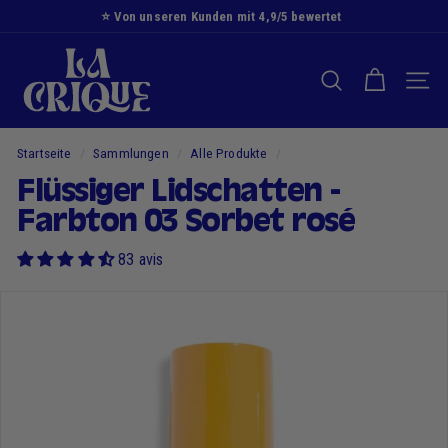
Zum
⭐️ Von unseren Kunden mit 4,9/5 bewertet
Inhalt
Diashow
D
springen
Pause
i
SUCHE NACH
NAVI
e
B
u
Startseite
/
Sammlungen
/
Alle Produkte
/
c
Flüssiger Lidschatten -
h
Farbton 03 Sorbet rosé
t
83 avis