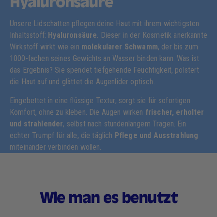
Hyaluronsäure
Unsere Lidschatten pflegen deine Haut mit ihrem wichtigsten
Inhaltsstoff:
Hyaluronsäure
. Dieser in der Kosmetik anerkannte
Wirkstoff wirkt wie ein
molekularer Schwamm
, der bis zum
1000-fachen seines Gewichts an Wasser binden kann. Was ist
das Ergebnis? Sie spendet tiefgehende Feuchtigkeit, polstert
die Haut auf und glättet die Augenlider optisch.
Eingebettet in eine flüssige Textur, sorgt sie für sofortigen
Komfort, ohne zu kleben. Die Augen wirken
frischer, erholter
und strahlender
, selbst nach stundenlangem Tragen. Ein
echter Trumpf für alle, die täglich
Pflege und Ausstrahlung
miteinander verbinden wollen.
Wie man es benutzt