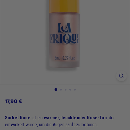
17,90
17,90 €
Regulärer
Preis
€
Sorbet Rosé
ist ein
warmer
,
leuchtender
Rosé-Ton
, der
entwickelt wurde, um die Augen sanft zu betonen.