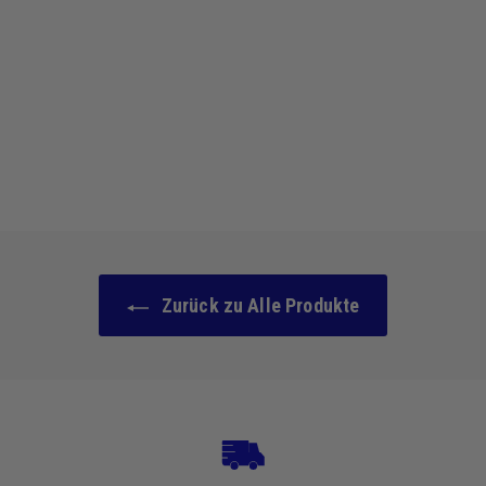
Flüssiger Lidschatten -
Farbton 03 Sorbet rosé
83 avis
1
17,90 €
7
,
9
0
€
Zurück zu Alle Produkte