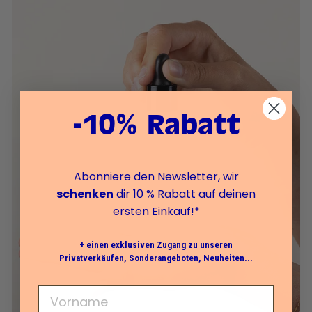
-10% Rabatt
Abonniere den Newsletter, wir
schenken
dir 10 % Rabatt auf deinen
ersten Einkauf!*
+ einen exklusiven Zugang zu unseren
Privatverkäufen, Sonderangeboten, Neuheiten...