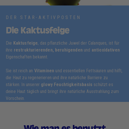
DER STAR-AKTIVPOSTEN
Die Kaktusfeige
Die
Kaktusfeige
, das pflanzliche Juwel der Calanques, ist für
ihre
restrukturierenden, beruhigenden
und
antioxidativen
Eigenschaften bekannt.
Sie ist reich an
Vitaminen
und essentiellen Fettsäuren und hilft,
die Haut zu regenerieren und ihre natürliche Barriere zu
stärken. In unserer
glowy Feuchtigkeitsbasis
schützt es
deine Haut täglich und bringt ihre natürliche Ausstrahlung zum
Vorschein.