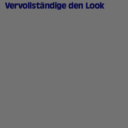
Vervollständige den Look
Grundierungsserum für
mehr Ausstrahlung &
Feuchtigkeit - Glow
Booster 30ml
75 avis
2
21,90 €
1
,