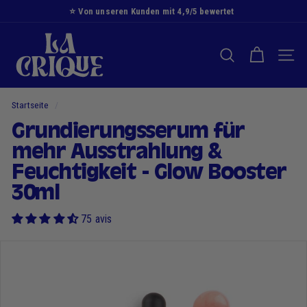
Zum
⭐️ Von unseren Kunden mit 4,9/5 bewertet
Inhalt
Diashow
D
springen
Pause
i
SUCHE NACH
NAVI
e
B
u
Startseite
/
c
Grundierungsserum für
h
mehr Ausstrahlung &
t
Feuchtigkeit - Glow Booster
30ml
75 avis