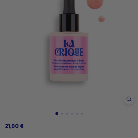
21,90
21,90 €
Regulärer
Preis
€