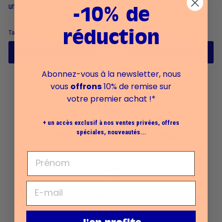
unique sous le format que tu veux.
-10% de
Taxes incluses.
Frais d'expédition
calculés lors du passage à la caisse.
réduction
J'achète
Abonnez-vous à la newsletter, nous
vous
offrons
10% de remise sur
votre premier achat !*
+ un accès exclusif à nos ventes privées, offres
spéciales, nouveautés...
Livraison offerte dès 39€ (59€ hors france)
Expédition 72h