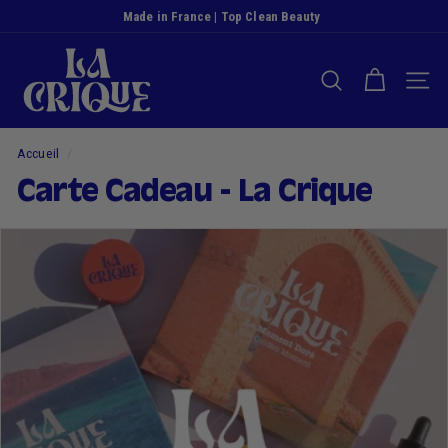
Passer
Made in France | Top Clean Beauty
au
Diaporama
L
contenu
Pause
a
RECHERCHER
NAVI
C
r
i
Accueil
/
q
Carte Cadeau - La Crique
u
e