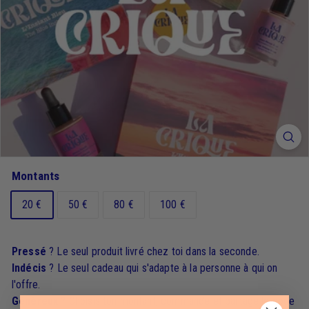
Montants
20 €
50 €
80 €
100 €
Pressé
? Le seul produit livré chez toi dans la seconde.
Indécis
? Le seul cadeau qui s'adapte à la personne à qui on
l'offre.
Généreux
? Choisis ton montant, commande et partage le code