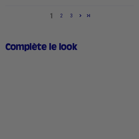
1
2
3
Complète le look
ICONIQUE
Bronzer Liquide Naturel
– Sérum teinté éclat
soleil 30ml