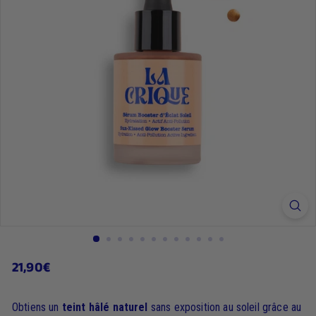
21,90€
21,90€
Prix
régulier
Obtiens un
teint hâlé naturel
sans exposition au soleil grâce au