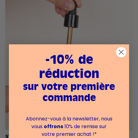
-10% de
réduction
sur votre première
commande
Abonnez-vous à la newsletter, nous
vous
offrons
10% de remise sur
votre premier achat !*
STEP 3