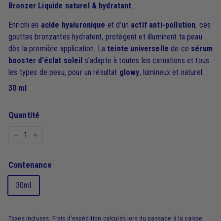
Bronzer Liquide naturel & hydratant
.
Enrichi en
acide hyaluronique
et d’un
actif anti-pollution
, ces
gouttes bronzantes hydratent, protègent et illuminent ta peau
dès la première application. La
teinte universelle
de ce
sérum
booster d’éclat soleil
s’adapte à toutes les carnations et tous
les types de peau, pour un résultat
glowy
, lumineux et naturel.
30 ml
Quantité
−
+
Contenance
30ml
Taxes incluses.
Frais d'expédition
calculés lors du passage à la caisse.