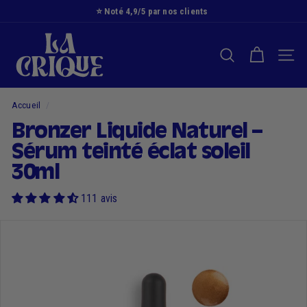
Passer
⭐️ Noté 4,9/5 par nos clients
au
Diaporama
L
contenu
Pause
a
RECHERCHER
NAVI
C
r
i
Accueil
/
q
Bronzer Liquide Naturel –
u
Sérum teinté éclat soleil
e
30ml
111 avis