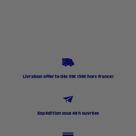
111 avis
2
21,90€
1
,
9
0
€
Livraison offerte dès 39€ (59€ hors france)
Expédition sous 48 h ouvrées