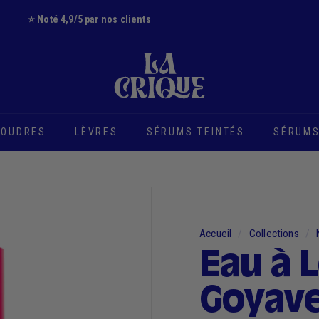
⭐️ Noté 4,9/5 par nos clients
Diaporama
L
Pause
a
C
r
i
POUDRES
LÈVRES
SÉRUMS TEINTÉS
SÉRUMS
q
u
e
Accueil
/
Collections
/
Eau à L
Goyav