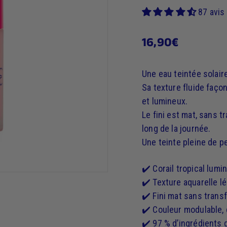
87 avis
16,90€
16,90€
Prix
régulier
Une eau teintée solaire
Sa texture fluide faço
et lumineux.
Le fini est mat, sans t
long de la journée.
Une teinte pleine de pe
✔️ Corail tropical lumi
✔️ Texture aquarelle 
✔️ Fini mat sans transf
✔️ Couleur modulable, d
✔️ 97 % d’ingrédients d