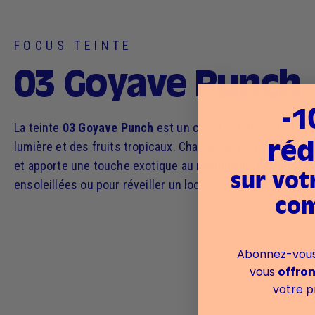
FOCUS TEINTE
03 Goyave Punch
-1
La teinte
03 Goyave Punch
est un corail éclatant et gourm
lumière et des fruits tropicaux. Chaleureuse et solaire, ell
réd
et apporte une touche exotique au maquillage, parfaite po
sur vot
ensoleillées ou pour réveiller un look plus sobre.
co
Abonnez-vous 
vous
offro
votre p