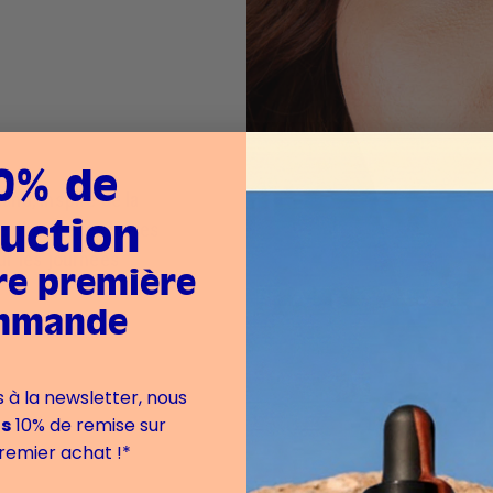
0% de
and, inspiré de la
e illumine les lèvres
uction
ur les journées
re première
mmande
à la newsletter, nous
ns
10% de remise sur
remier achat !*