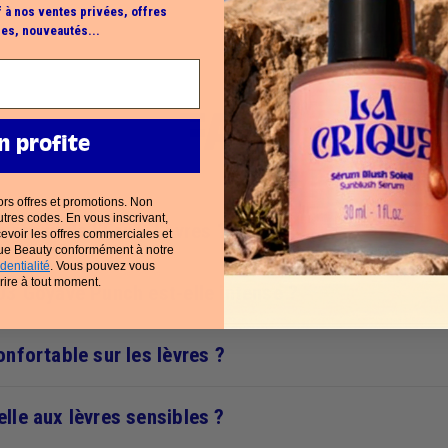
f à nos ventes privées, offres
es, nouveautés...
FAQ
n profite
rs offres et promotions. Non
tres codes. En vous inscrivant,
e rendu de l’Eau à Lèvres ?
evoir les offres commerciales et
que Beauty conformément à notre
dentialité
. Vous pouvez vous
rire à tout moment.
 03 Goyave Punch est-elle intense ?
onfortable sur les lèvres ?
elle aux lèvres sensibles ?