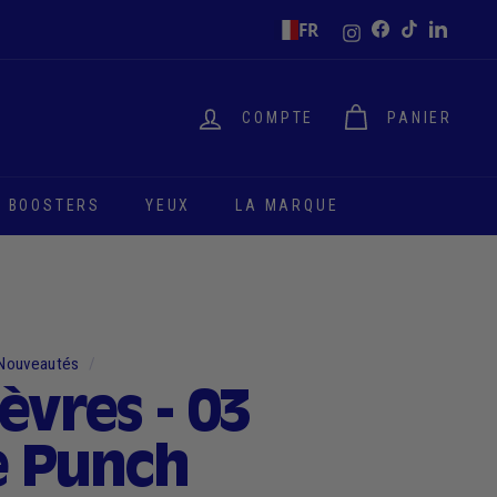
Instagram
FR
Facebook
TikTok
LinkedI
COMPTE
PANIER
 BOOSTERS
YEUX
LA MARQUE
Nouveautés
/
èvres - 03
e Punch