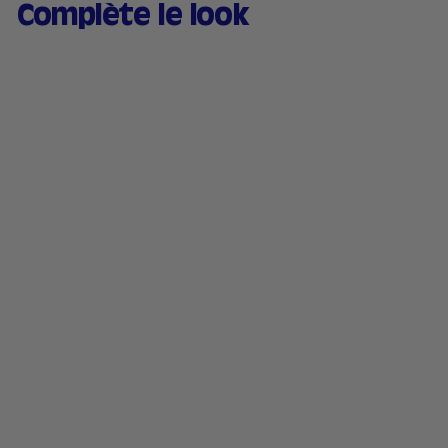
Complète le look
ÉPUISÉ
Coffret Maquillage -
Édition limitée Éclat
Soleil
4 avis
2
29,90€
9
,
9