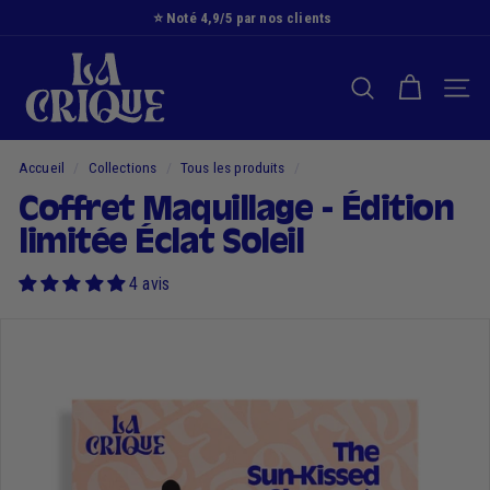
Passer
⭐️ Noté 4,9/5 par nos clients
au
Diaporama
L
contenu
Pause
a
RECHERCHER
NAVI
C
r
i
Accueil
/
Collections
/
Tous les produits
/
q
Coffret Maquillage - Édition
u
limitée Éclat Soleil
e
4 avis