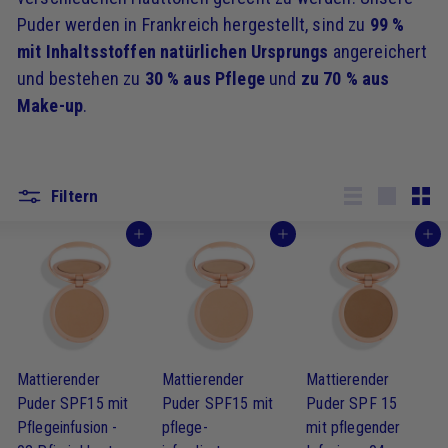
Puder werden in Frankreich hergestellt, sind zu
99 %
mit Inhaltsstoffen natürlichen Ursprungs
angereichert
und bestehen zu
30 % aus Pflege
und
zu 70 % aus
Make-up
.
Filtern
Lister
Große
Klei
Ich kaufe
Ich kaufe
Ich kaufe
Mattierender
Mattierender
Mattierender
Puder SPF15 mit
Puder SPF15 mit
Puder SPF 15
Pflegeinfusion -
pflege-
mit pflegender