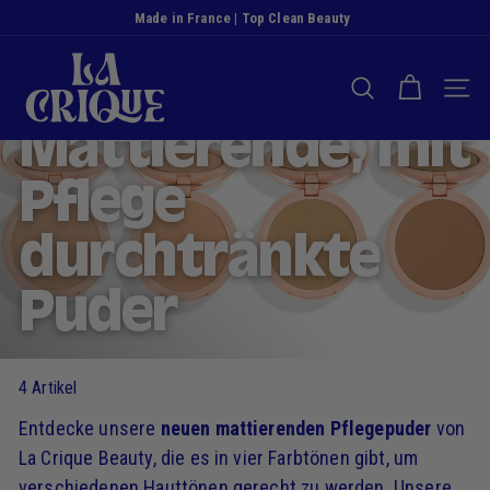
Zum
Made in France | Top Clean Beauty
Inhalt
Diashow
D
springen
Pause
i
Startseite
/
Sammlungen
/
SUCHE NACH
NAVI
e
Mattierende, mit
B
u
c
Pflege
h
t
durchtränkte
Puder
4 Artikel
Entdecke unsere
neuen mattierenden Pflegepuder
von
La Crique Beauty, die es in vier Farbtönen gibt, um
verschiedenen Hauttönen gerecht zu werden. Unsere