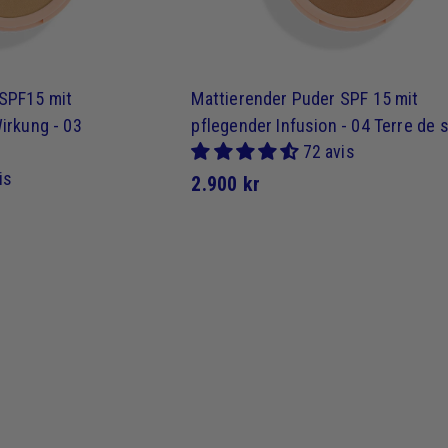
 SPF15 mit
Mattierender Puder SPF 15 mit
irkung - 03
pflegender Infusion - 04 Terre de s
72 avis
is
2
2.900 kr
.
9
0
0
k
r