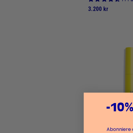
3
3.200 kr
.
2
0
0
k
r
-10%
Abonniere 