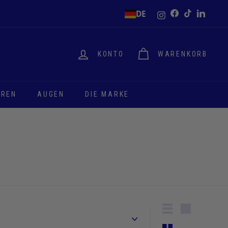
Instagram
DE
Facebook
TikTok
LinkedI
KONTO
WARENKORB
EREN
AUGEN
DIE MARKE
Lister
Große