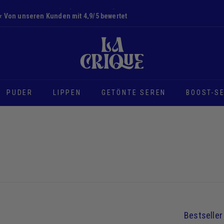
⭐️ Von unseren Kunden mit 4,9/5 bewertet
Diashow
D
Pause
i
e
B
u
PUDER
LIPPEN
GETÖNTE SEREN
BOOST-S
c
h
t
Bewerben