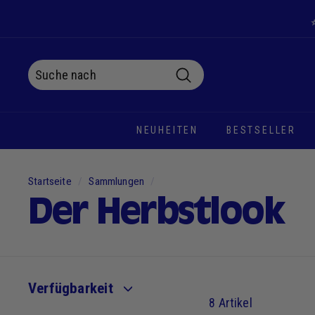
Zum
Inhalt
springen
Suche
Suche
Schließen
NEUHEITEN
BESTSELLER
Startseite
/
Sammlungen
/
Der Herbstlook
Verfügbarkeit
8 Artikel