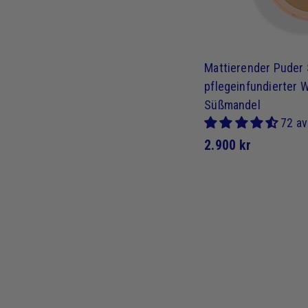
Mattierender Puder
pflegeinfundierter W
Süßmandel
72 av
2
2.900 kr
.
9
0
0
k
r