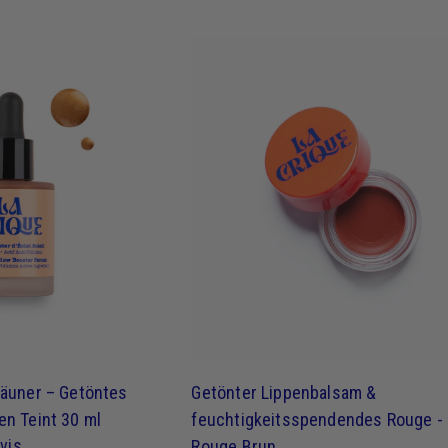
I
c
h
k
a
u
f
e
räuner – Getöntes
Getönter Lippenbalsam &
en Teint 30 ml
feuchtigkeitsspendendes Rouge -
vis
Rouge Brun