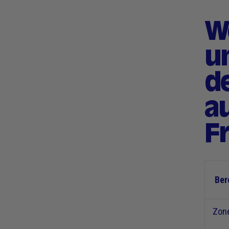
W
un
d
a
F
Ber
Zone