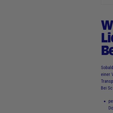
Wi
L
B
Sobald
einer 
Transp
Bei Sc
pe
Do