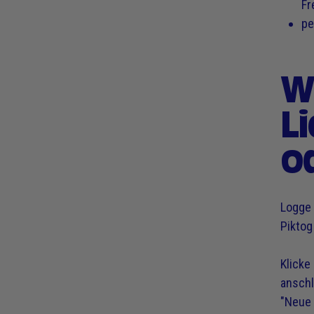
Fr
pe
W
L
o
Logge 
Piktog
Klicke
anschl
"Neue 