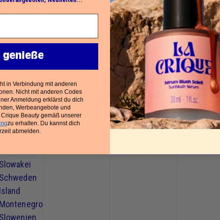
Königreich
 5 :
Bulgarien
h genieße
Kroatien
Zypern
Griechenland
cht in Verbindung mit anderen
onen. Nicht mit anderen Codes
Ungarn
iner Anmeldung erklärst du dich
anden, Werbeangebote und
Lettland
 Crique Beauty gemäß unserer
Colissimo
Litauen
18,90€
150€
ung
zu erhalten. Du kannst dich
Europa
rzeit abmelden.
Malta
Rumänien
Slowakei
Schweden
Island
Montenegro
Slowenien