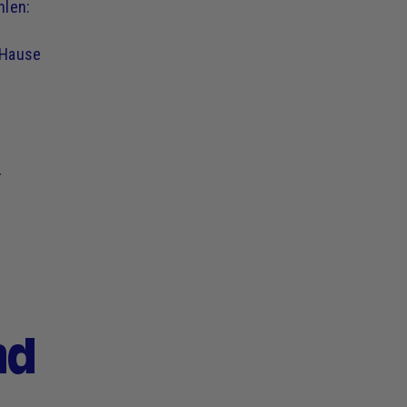
hlen:
 Hause
m
r
nd