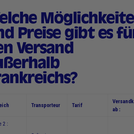
elche Möglichkeit
d Preise gibt es fü
en Versand
ußerhalb
rankreichs?
Versandk
eich
Transporteur
Tarif
ab :
 2 :