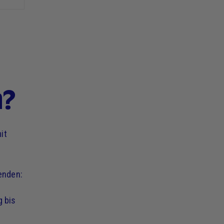
n?
it
enden:
g bis