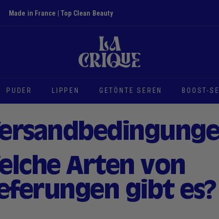
Made in France | Top Clean Beauty
Diashow
D
Pause
i
e
B
u
PUDER
LIPPEN
GETÖNTE SEREN
BOOST-S
c
h
t
ersandbedingung
elche Arten von
ieferungen gibt es?