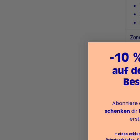
Zone
-10 
auf d
Bes
Zone
Abonniere 
schenken
dir 
erst
+ einen exklu
Privatverkäufen, S