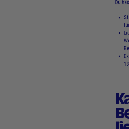
Du has
St
fü
Li
We
Be
Ex
13
K
B
li