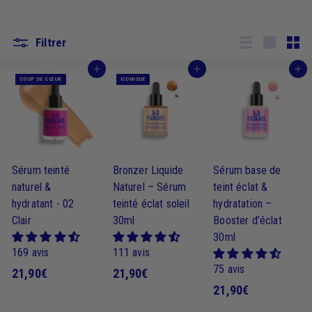
Filtrer
Lister
Grande
Peti
J'achète
J'achète
J'achète
COUP DE CŒUR
ICONIQUE
Sérum teinté
Bronzer Liquide
Sérum base de
naturel &
Naturel – Sérum
teint éclat &
hydratant - 02
teinté éclat soleil
hydratation –
Clair
30ml
Booster d’éclat
30ml
169 avis
111 avis
75 avis
2
2
21,90€
21,90€
2
21,90€
1
1
1
,
,