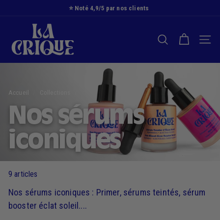
Passer
⭐️ Noté 4,9/5 par nos clients
au
Diaporama
L
contenu
Pause
a
RECHERCHER
NAVI
C
r
i
q
Accueil
/
Collections
/
u
e
Nos sérums
iconiques
9 articles
Nos sérums iconiques : Primer, sérums teintés, sérum
booster éclat soleil....