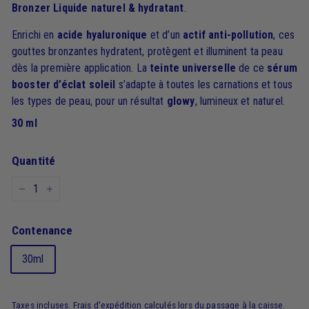
Bronzer Liquide naturel & hydratant
.
Enrichi en
acide hyaluronique
et d’un
actif anti-pollution
, ces
gouttes bronzantes hydratent, protègent et illuminent ta peau
dès la première application. La
teinte universelle
de ce
sérum
booster d’éclat soleil
s’adapte à toutes les carnations et tous
les types de peau, pour un résultat
glowy
, lumineux et naturel.
30 ml
Quantité
−
+
Contenance
30ml
Taxes incluses.
Frais d'expédition
calculés lors du passage à la caisse.