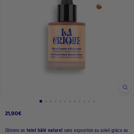
21,90€
21,90€
Prix
régulier
Obtiens un
teint hâlé naturel
sans exposition au soleil grâce au