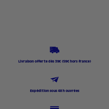
111 avis
2
21,90€
1
,
9
0
€
Livraison offerte dès 39€ (59€ hors france)
Expédition sous 48 h ouvrées