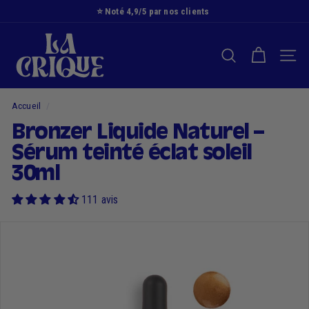
Passer
⭐️ Noté 4,9/5 par nos clients
au
Diaporama
L
contenu
Pause
a
RECHERCHER
NAVI
C
r
i
Accueil
/
q
Bronzer Liquide Naturel –
u
Sérum teinté éclat soleil
e
30ml
111 avis