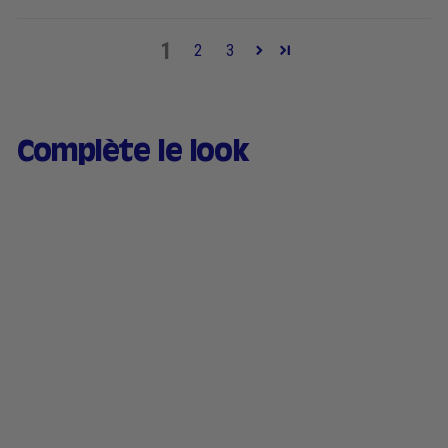
1
2
3
Complète le look
ICONIQUE
Bronzer Liquide Naturel
– Sérum teinté éclat
soleil 30ml