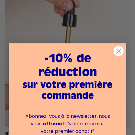
-10% de
réduction
sur votre première
commande
Abonnez-vous à la newsletter, nous
vous
offrons
10% de remise sur
votre premier achat !*
STEP 3