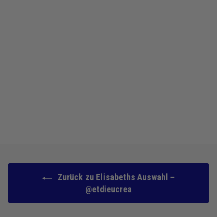
Lippenwasser – 03
Guaven-Punsch
87 avis
2
2.500 kr
.
5
0
0
k
r
Zurück zu Elisabeths Auswahl –
@etdieucrea