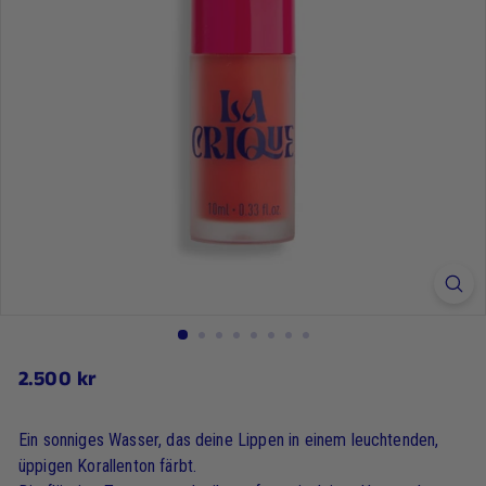
2.500
2.500 kr
Regulärer
Preis
kr
Ein sonniges Wasser, das deine Lippen in einem leuchtenden,
üppigen Korallenton färbt.