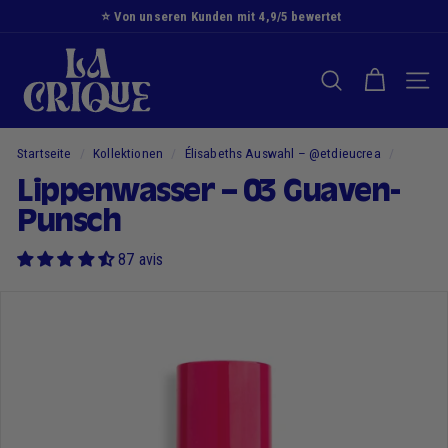
Zum
⭐️ Von unseren Kunden mit 4,9/5 bewertet
Inhalt
Diashow
D
springen
Pause
i
SUCHE NACH
NAVI
e
B
u
Startseite
/
Kollektionen
/
Élisabeths Auswahl – @etdieucrea
/
c
Lippenwasser – 03 Guaven-
h
Punsch
t
87 avis