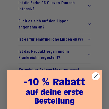
Ist die Farbe 03 Guaven-Punsch
intensiv?
Fühlt es sich auf den Lippen
angenehm an?
Ist es für empfindliche Lippen okay?
Ist das Produkt vegan und in
Frankreich hergestellt?
Zu welcher Art von Make-up passt
dieser Farbton?
-10 % Rabatt
auf deine erste
Bestellung