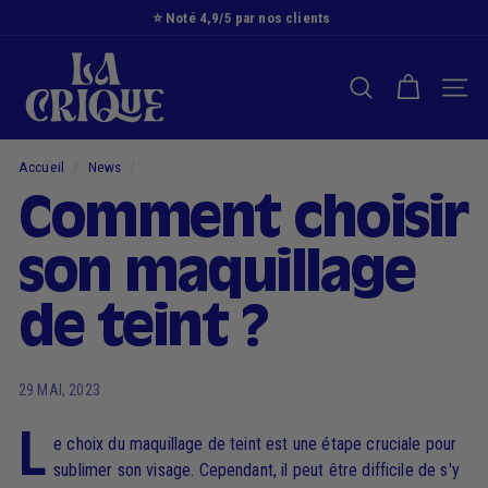
Passer
⭐️ Noté 4,9/5 par nos clients
au
Diaporama
L
contenu
Pause
a
RECHERCHER
NAVI
C
r
i
Accueil
/
News
/
q
Comment choisir
u
e
son maquillage
de teint ?
29 MAI, 2023
L
e choix du maquillage de teint est une étape cruciale pour
sublimer son visage. Cependant, il peut être difficile de s'y