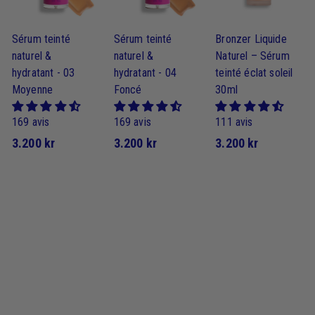
r
r
r
Sérum teinté
Sérum teinté
Bronzer Liquide
naturel &
naturel &
Naturel – Sérum
hydratant - 03
hydratant - 04
teinté éclat soleil
Moyenne
Foncé
30ml
169 avis
169 avis
111 avis
3
3
3
3.200 kr
3.200 kr
3.200 kr
.
.
.
2
2
2
0
0
0
0
0
0
k
k
k
r
r
r
FAQs