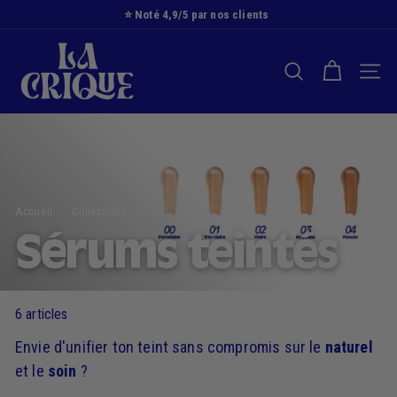
Passer
⭐️ Noté 4,9/5 par nos clients
au
Diaporama
L
contenu
Pause
a
RECHERCHER
NAVI
C
r
i
q
u
e
Accueil
/
Collections
/
Sérums teintés
6 articles
Envie d'unifier ton teint sans compromis sur le
naturel
et le
soin
?