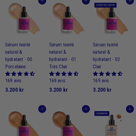
J'achète
J'achète
J'achète
COUP DE CŒUR
Sérum teinté
Sérum teinté
Sérum teinté
naturel &
naturel &
naturel &
hydratant - 00
hydratant - 01
hydratant - 02
Porcelaine
Très Clair
Clair
169 avis
169 avis
169 avis
3
3
3
3.200 kr
3.200 kr
3.200 kr
.
.
.
2
2
2
J'achète
J'achète
J'achète
0
0
0
ICONIQUE
0
0
0
k
k
k