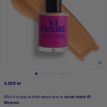
3.200
3.200 kr
Prix
régulier
kr
Offre à ta peau un éclat naturel avec le
sérum teinté 03
Moyenne
.