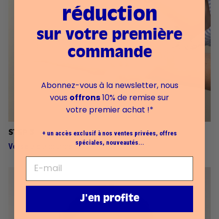
réduction
sur votre première
commande
Abonnez-vous à la newsletter, nous
vous
offrons
10% de remise sur
votre premier achat !*
STEP 3
+ un accès exclusif à nos ventes privées, offres
spéciales, nouveautés...
Verse
2 à 3 gouttes dans le creux de ta main.
J'en profite