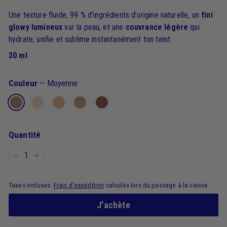
Une texture fluide, 99 % d’ingrédients d’origine naturelle, un
fini
glowy lumineux
sur la peau, et une
couvrance légère
qui
hydrate, unifie et sublime instantanément ton teint.
30 ml
Couleur
—
Moyenne
Quantité
−
+
Taxes incluses.
Frais d'expédition
calculés lors du passage à la caisse.
J'achète