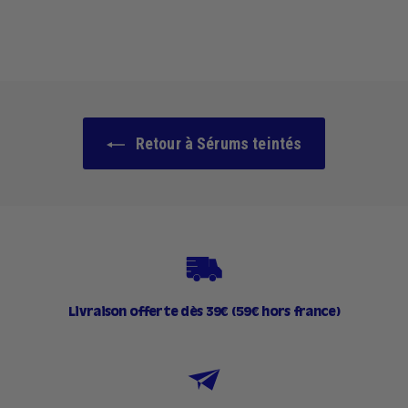
.
2
0
0
k
r
Retour à Sérums teintés
Livraison offerte dès 39€ (59€ hors france)