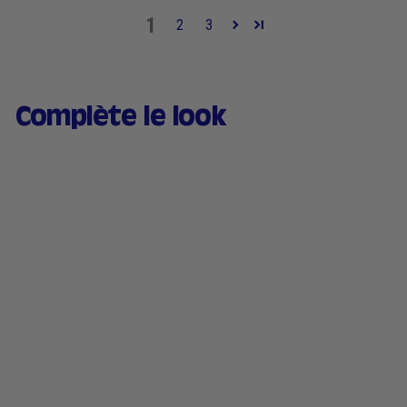
1
2
3
Complète le look
Sérum teinté naturel &
hydratant - 03 Moyenne
169 avis
3
3.200 kr