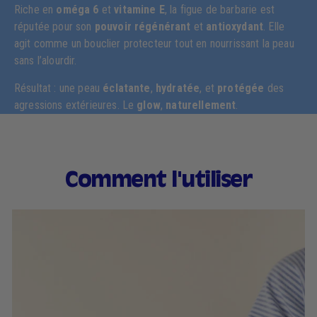
Riche en
oméga 6
et
vitamine E
, la figue de barbarie est
réputée pour son
pouvoir régénérant
et
antioxydant
. Elle
agit comme un bouclier protecteur tout en nourrissant la peau
sans l’alourdir.
Résultat : une peau
éclatante
,
hydratée
, et
protégée
des
agressions extérieures. Le
glow
,
naturellement
.
Comment l'utiliser