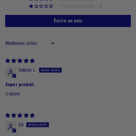
0
Écrire un avis
Sort by
Sabine L.
Super produit
J adore
Ed