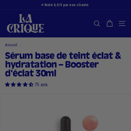
Passer
⭐️ Noté 4,9/5 par nos clients
au
Diaporama
L
contenu
Pause
a
RECHERCHER
NAVI
C
r
i
Accueil
/
q
Sérum base de teint éclat &
u
hydratation – Booster
e
d’éclat 30ml
75 avis