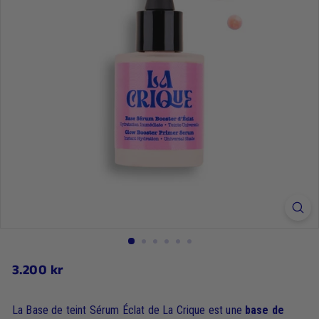
3.200
3.200 kr
Prix
régulier
kr
La Base de teint Sérum Éclat de La Crique est une
base de