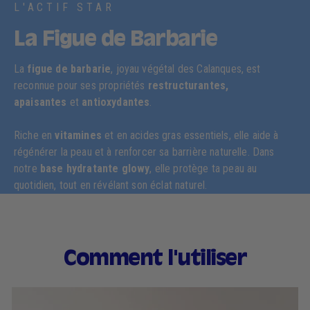
L'ACTIF STAR
La Figue de Barbarie
La
figue de barbarie
, joyau végétal des Calanques, est
reconnue pour ses propriétés
restructurantes,
apaisantes
et
antioxydantes
.
Riche en
vitamines
et en acides gras essentiels, elle aide à
régénérer la peau et à renforcer sa barrière naturelle. Dans
notre
base hydratante glowy
, elle protège ta peau au
quotidien, tout en révélant son éclat naturel.
Comment l'utiliser