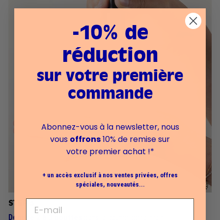
-10% de
réduction
sur votre première
commande
Abonnez-vous à la newsletter, nous
vous
offrons
10% de remise sur
votre premier achat !*
+ un accès exclusif à nos ventes privées, offres
spéciales, nouveautés...
STEP 3
Dépose 2 à 3 gouttes
dans la paume de ta main.