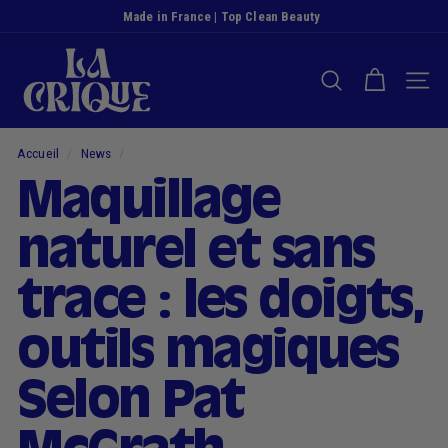
Passer
Made in France | Top Clean Beauty
au
Diaporama
L
contenu
Pause
a
RECHERCHER
NAVI
C
r
i
Accueil
/
News
/
q
Maquillage
u
e
naturel et sans
trace : les doigts,
outils magiques
Selon Pat