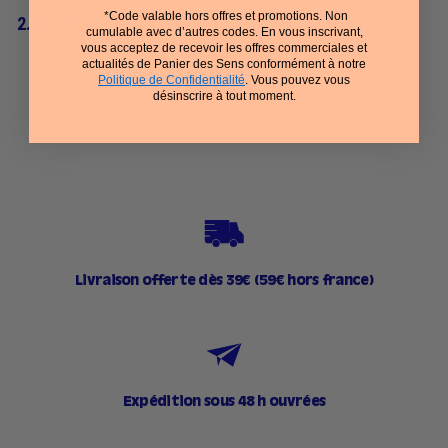
*Code valable hors offres et promotions. Non
2
2.600 kr
cumulable avec d’autres codes. En vous inscrivant,
.
vous acceptez de recevoir les offres commerciales et
actualités de Panier des Sens conformément à notre
6
Politique de Confidentialité
. Vous pouvez vous
désinscrire à tout moment.
0
0
k
r
Livraison offerte dès 39€ (59€ hors france)
Expédition sous 48 h ouvrées