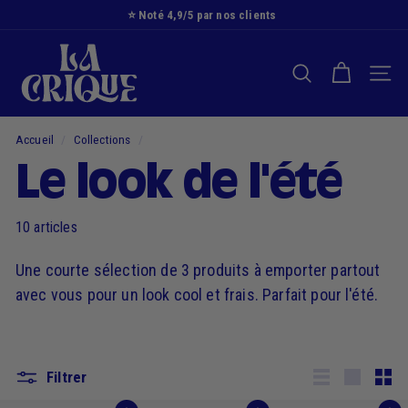
Passer
⭐️ Noté 4,9/5 par nos clients
au
Diaporama
L
contenu
Pause
a
RECHERCHER
NAVI
C
r
i
Accueil
/
Collections
/
q
Le look de l'été
u
e
10 articles
Une courte sélection de 3 produits à emporter partout
avec vous pour un look cool et frais. Parfait pour l'été.
Filtrer
Lister
Grande
Peti