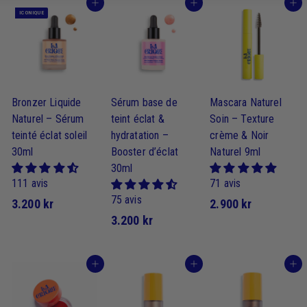
J'achète
J'achète
J'achète
ICONIQUE
Bronzer Liquide
Sérum base de
Mascara Naturel
Naturel – Sérum
teint éclat &
Soin – Texture
teinté éclat soleil
hydratation –
crème & Noir
30ml
Booster d’éclat
Naturel 9ml
30ml
111 avis
71 avis
75 avis
3
2
3.200 kr
2.900 kr
3
3.200 kr
.
.
.
2
9
2
0
0
J'achète
J'achète
J'achète
0
0
0
0
k
k