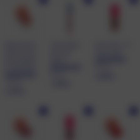
J'achète
J'achète
J'achète
Baume à lèvres
Crayon Baume
Eau à Lèvres - 01
teinté & Fard à
Lèvres pH
Honey Shake
joues hydratant -
Réactif
87 avis
01 Nude Beige
66 avis
2
2.500 kr
170 avis
1
1.300 kr
.
2
2.100 kr
.
5
.
3
0
1
0
0
J'achète
J'achète
J'achète
0
0
k
0
k
r
k
r