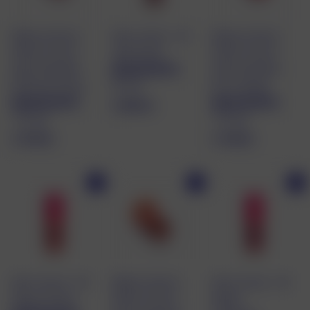
r
Baume à lèvres
Eau à Lèvres - 02
Baume à lèvres
teinté & Fard à
Jelly Rosée
teinté & Fard à
joues hydratant -
joues hydratant -
87 avis
02 Bois de Rose
03 Le Rouge
2
2.500 kr
170 avis
170 avis
.
2
2
2.100 kr
2.100 kr
5
.
.
0
1
1
0
J'achète
J'achète
J'achète
0
0
k
0
0
r
k
k
r
r
Eau à Lèvres - 03
Baume à lèvres
Eau à Lèvres - 04
Goyave Punch
teinté & Fard à
Splash