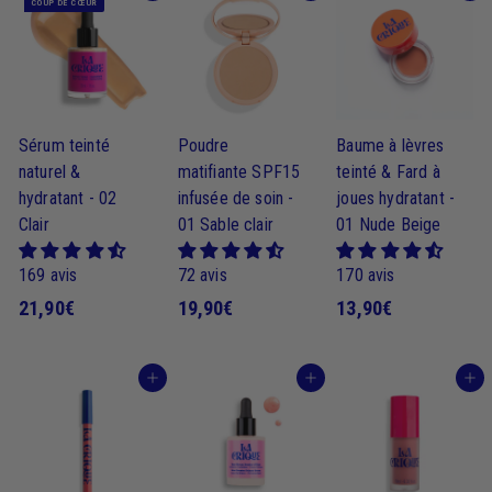
COUP DE CŒUR
Sérum teinté
Poudre
Baume à lèvres
naturel &
matifiante SPF15
teinté & Fard à
hydratant - 02
infusée de soin -
joues hydratant -
Clair
01 Sable clair
01 Nude Beige
169 avis
72 avis
170 avis
2
1
1
21,90€
19,90€
13,90€
1
9
3
,
,
,
J'achète
J'achète
J'achète
9
9
9
0
0
0
€
€
€