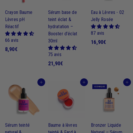
Crayon Baume
Sérum base de
Eau à Lèvres - 02
Lèvres pH
teint éclat &
Jelly Rosée
Réactif
hydratation –
87 avis
Booster d’éclat
66 avis
30ml
1
16,90€
8
8,90€
6
75 avis
,
,
2
21,90€
9
9
1
0
0
,
€
€
J'achète
J'achète
J'achète
9
ICONIQUE
0
€
Sérum teinté
Baume à lèvres
Bronzer Liquide
naturel &
teinté & Fard à
Naturel – Sérum