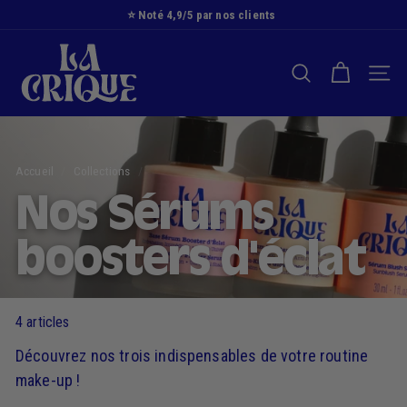
Passer
⭐️ Noté 4,9/5 par nos clients
au
Diaporama
L
contenu
Pause
a
RECHERCHER
NAVI
C
r
i
q
Accueil
/
Collections
/
u
e
Nos Sérums
boosters d'éclat
4 articles
Découvrez nos trois indispensables de votre routine
make-up !