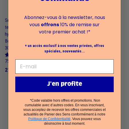
Abonnez-vous à la newsletter, nous
Sérum base de
vous
offrons
10% de remise sur
teint éclat &
votre premier achat !*
hydratation –
Booster d’éclat
+ un accès exclusif à nos ventes privées, offres
30ml
spéciales, nouveautés...
75 avis
2
21,90€
1
J'en profite
,
9
0
*Code valable hors offres et promotions. Non
cumulable avec d’autres codes. En vous inscrivant,
€
vous acceptez de recevoir les offres commerciales et
actualités de Panier des Sens conformément à notre
Politique de Confidentialité
. Vous pouvez vous
désinscrire à tout moment.