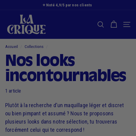
Passer
⭐️ Noté 4,9/5 par nos clients
au
Diaporama
L
contenu
Pause
a
RECHERCHER
NAVI
C
r
i
Accueil
/
Collections
/
q
Nos looks
u
e
incontournables
1 article
Plutôt à la recherche d'un maquillage léger et discret
ou bien pimpant et assumé ? Nous te proposons
plusieurs looks dans notre sélection, tu trouveras
forcément celui qui te correspond !