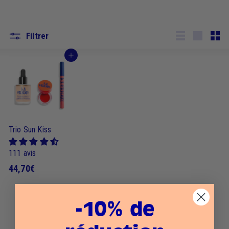
Filtrer
Lister
Grande
Peti
J'achète
Trio Sun Kiss
111 avis
4
44,70€
4
,
-10% de
7
0