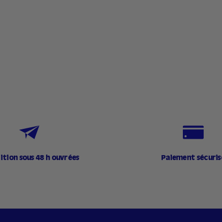
1
,
9
0
€
ition sous 48 h ouvrées
Paiement sécuris