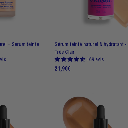
e
urel – Sérum teinté
Sérum teinté naturel & hydratant -
Très Clair
vis
169 avis
2
21,90€
1
,
9
0
J
€
'
a
c