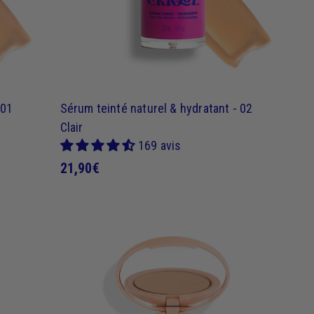
e
e
 01
Sérum teinté naturel & hydratant - 02
Clair
169 avis
2
21,90€
1
,
9
0
J
J
€
'
'
a
a
c
c