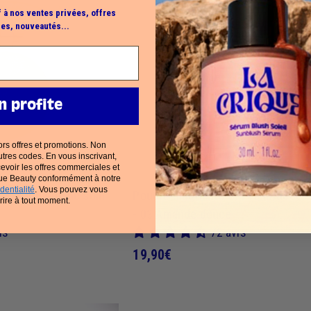
J
€
'
f à nos ventes privées, offres
a
es, nouveautés...
c
h
è
t
e
n profite
rs offres et promotions. Non
tres codes. En vous inscrivant,
evoir les offres commerciales et
que Beauty conformément à notre
dentialité
. Vous pouvez vous
PF15 infusée de soin
Poudre matifiante SPF15 infusée d
rire à tout moment.
- 03 Amande douce
is
72 avis
1
19,90€
9
,