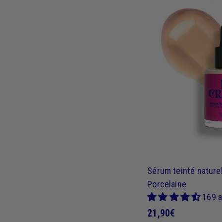
9
0
€
Sérum teinté naturel
Porcelaine
169 a
2
21,90€