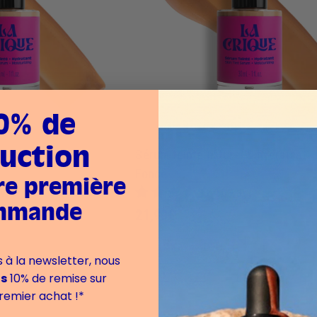
h
è
t
e
0% de
uction
 & hydratant - 03
Sérum teinté naturel & hydratant -
Foncé
re première
vis
169 avis
mmande
2
21,90€
1
,
à la newsletter, nous
9
ns
10% de remise sur
remier achat !*
0