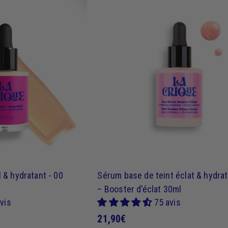
9
0
J
€
'
a
c
h
è
t
e
 & hydratant - 00
Sérum base de teint éclat & hydrat
– Booster d’éclat 30ml
vis
75 avis
2
21,90€