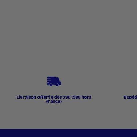
1
,
9
0
€
Livraison offerte dès 39€ (59€ hors
Expéd
france)