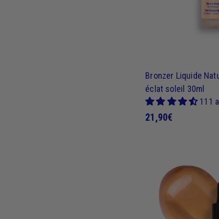
Bronzer Liquide Nat
éclat soleil 30ml
111 a
2
21,90€
1
,
9
0
€