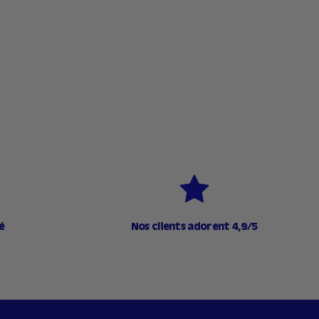
,
9
0
€
é
Nos clients adorent 4,9/5