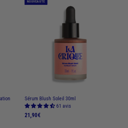
9
NOUVEAUTÉ
0
J
J
€
'
'
a
a
c
c
h
h
è
è
t
t
e
e
ation
Sérum Blush Soleil 30ml
61 avis
2
21,90€
1