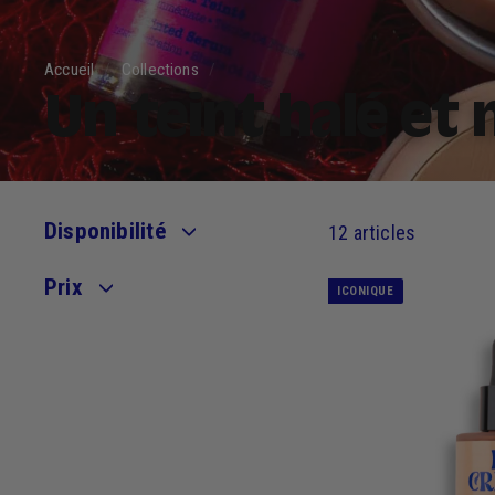
Accueil
/
Collections
/
Un teint halé et 
Disponibilité
12 articles
Prix
ICONIQUE