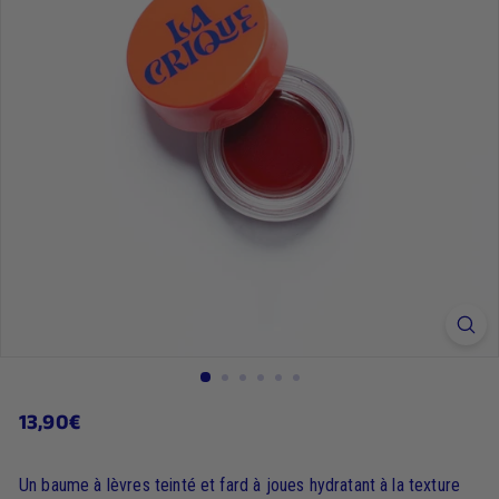
13,90€
13,90€
Prix
régulier
Un baume à lèvres teinté et fard à joues hydratant à la texture