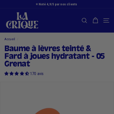
Passer
⭐️ Noté 4,9/5 par nos clients
au
Diaporama
L
contenu
Pause
a
RECHERCHER
NAVI
C
r
i
Accueil
/
q
Baume à lèvres teinté &
u
Fard à joues hydratant - 05
e
Grenat
170 avis