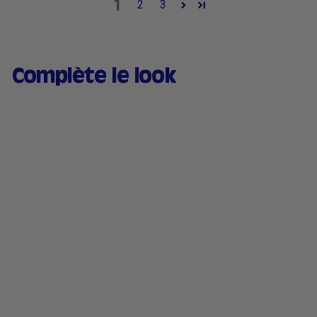
1
2
3
Complète le look
Baume à lèvres teinté &
Fard à joues hydratant -
05 Grenat
170 avis
1
13,90€