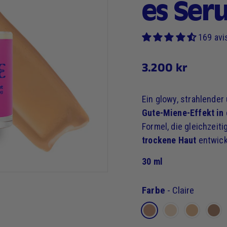
es Seru
169 avi
3.200
3.200 kr
Regulärer
Preis
kr
Ein glowy, strahlender
Gute-Miene-Effekt in 
Formel, die gleichzeiti
trockene Haut
entwick
30 ml
Farbe
-
Claire