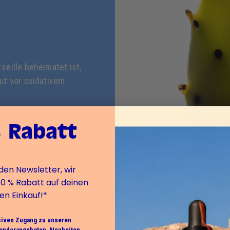
seille beheimatet ist,
ut vor oxidativem
n, nährt, macht weich
 Rabatt
 ist die perfekte
.
den Newsletter, wir
10 % Rabatt auf deinen
en Einkauf!*
siven Zugang zu unseren
onderangeboten, Neuheiten...