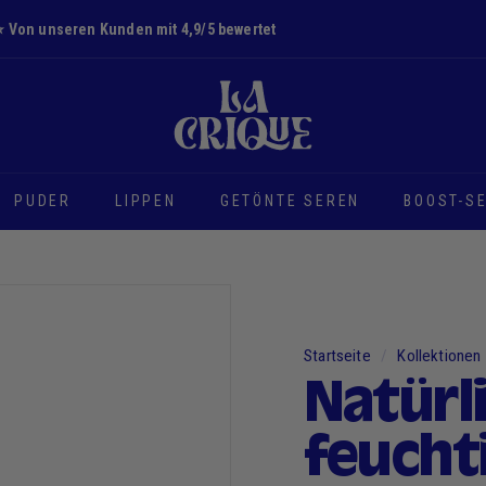
⭐️ Von unseren Kunden mit 4,9/5 bewertet
Diashow
D
Pause
i
e
B
u
PUDER
LIPPEN
GETÖNTE SEREN
BOOST-S
c
h
t
Startseite
/
Kollektionen
Natürl
feucht