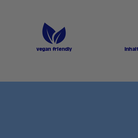
vegan friendly
Inhal