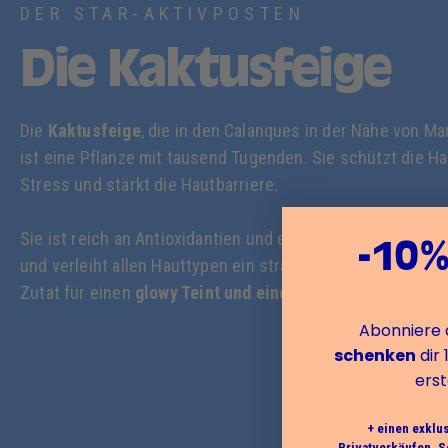
DER STAR-AKTIVPOSTEN
Die Kaktusfeige
Die
Kaktusfeige
, die in den Calanques in der Nähe von Mar
ist eine Pflanze mit tausend Tugenden. Sie schützt die Ha
Stress und stärkt die Hautbarriere.
Sie ist reich an Antioxidantien und essentiellen Fettsäure
-10%
und verleiht allen Hauttypen ein strahlendes Aussehen. Es
Zutat für einen
glowy Teint und eine aufgepolsterte Haut
Abonniere 
schenken
dir 
erst
+ einen exklu
Privatverkäufen, S