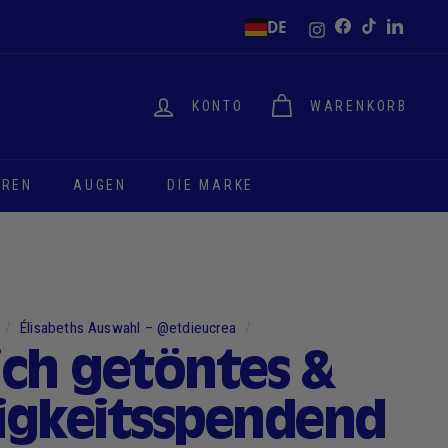
Instagram
DE
Facebook
TikTok
LinkedI
KONTO
WARENKORB
EREN
AUGEN
DIE MARKE
/
Élisabeths Auswahl – @etdieucrea
/
ich getöntes &
igkeitsspendend