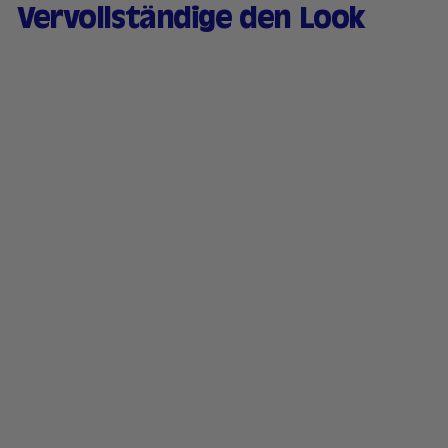
Vervollständige den Look
Mattierender Puder
SPF15 mit
Pflegeinfusion - 02
Pfirsichhaut
72 avis
1
19,90 €
9
,