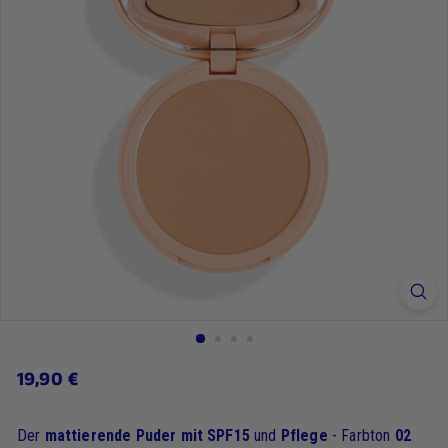
19,90
19,90 €
Regulärer
Preis
€
Der
mattierende Puder mit SPF15
und
Pflege
- Farbton
02