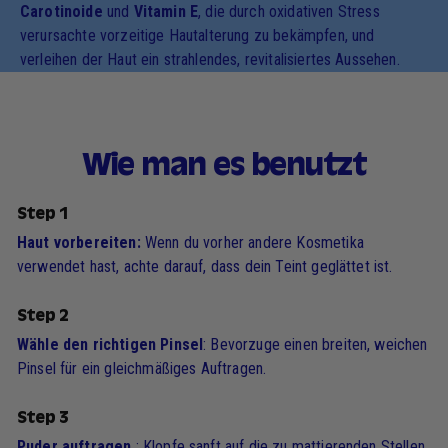
Carotinoide
und
Vitamin E
, die durch oxidativen Stress
verursachte vorzeitige Hautalterung zu bekämpfen, und
verleihen der Haut ein strahlendes, revitalisiertes Aussehen.
Wie man es benutzt
Step 1
Haut vorbereiten:
Wenn du vorher andere Kosmetika
verwendet hast, achte darauf, dass dein Teint geglättet ist.
Step 2
Wähle den richtigen Pinsel
: Bevorzuge einen breiten, weichen
Pinsel für ein gleichmäßiges Auftragen.
Step 3
Puder auftragen
: Klopfe sanft auf die zu mattierenden Stellen