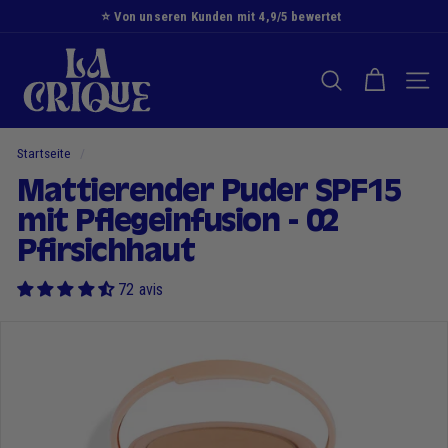
Zum
⭐️ Von unseren Kunden mit 4,9/5 bewertet
Inhalt
Diashow
D
springen
Pause
i
SUCHE NACH
NAVI
e
B
u
Startseite
/
c
Mattierender Puder SPF15
h
mit Pflegeinfusion - 02
t
Pfirsichhaut
72 avis