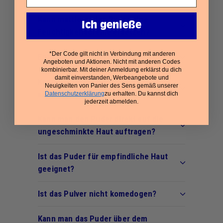
Kann mattierendes Puder eine
Ich genieße
Feuchtigkeitscreme ersetzen?
*Der Code gilt nicht in Verbindung mit anderen
Enthält dieses Pulver Talkum?
Angeboten und Aktionen. Nicht mit anderen Codes
kombinierbar. Mit deiner Anmeldung erklärst du dich
damit einverstanden, Werbeangebote und
Kann das Puder die Haut
Neuigkeiten von Panier des Sens gemäß unserer
austrocknen?
Datenschutzerklärung
zu erhalten. Du kannst dich
jederzeit abmelden.
Kann man den Puder direkt auf die
ungeschminkte Haut auftragen?
Ist das Puder für empfindliche Haut
geeignet?
Ist das Pulver nicht komedogen?
Kann man das Puder über dem