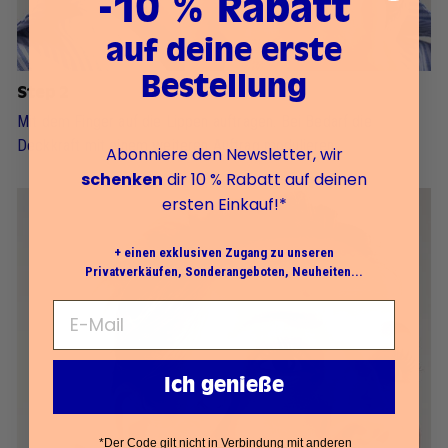
-10 % Rabatt
auf deine erste
Bestellung
Step 2
Mit dem Finger auf die Lippen auftragen. Bei Bedarf die
Deckkraft mit einem weiteren Auftrag modulieren.
Abonniere den Newsletter, wir
schenken
dir 10 % Rabatt auf deinen
ersten Einkauf!*
+ einen exklusiven Zugang zu unseren
Privatverkäufen, Sonderangeboten, Neuheiten...
Ich genieße
*Der Code gilt nicht in Verbindung mit anderen