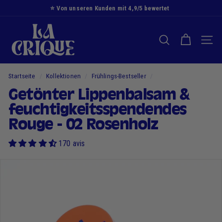
Zum
⭐️ Von unseren Kunden mit 4,9/5 bewertet
Inhalt
Diashow
D
springen
Pause
i
SUCHE NACH
NAVI
e
B
u
Startseite
/
Kollektionen
/
Frühlings-Bestseller
/
c
Getönter Lippenbalsam &
h
feuchtigkeitsspendendes
t
Rouge - 02 Rosenholz
170 avis