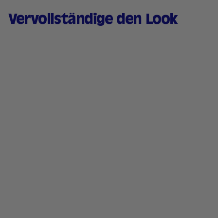
Vervollständige den Look
Getönter Lippenbalsam
&
feuchtigkeitsspendende
s Rouge - 02 Rosenholz
170 avis
1
13,90 €
3