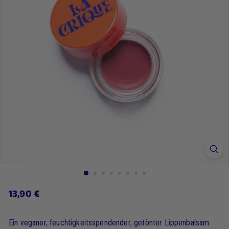
13,90
13,90 €
Regulärer
Preis
€
Ein veganer, feuchtigkeitsspendender, getönter Lippenbalsam