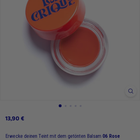
13,90
13,90 €
Regulärer
Preis
€
Erwecke deinen Teint mit dem getönten Balsam
06 Rose