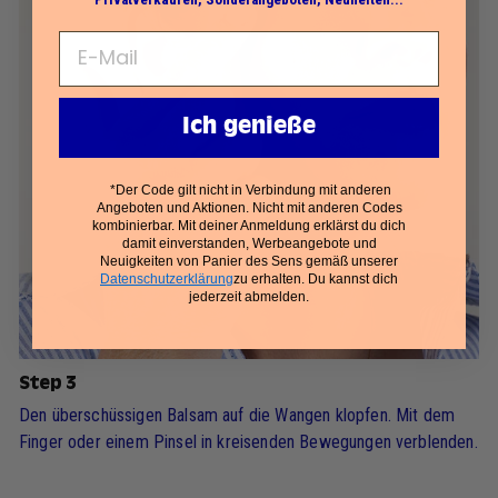
Ich genieße
*Der Code gilt nicht in Verbindung mit anderen
Angeboten und Aktionen. Nicht mit anderen Codes
kombinierbar. Mit deiner Anmeldung erklärst du dich
damit einverstanden, Werbeangebote und
Neuigkeiten von Panier des Sens gemäß unserer
Datenschutzerklärung
zu erhalten. Du kannst dich
jederzeit abmelden.
Step 3
Den überschüssigen Balsam auf die Wangen klopfen. Mit dem
Finger oder einem Pinsel in kreisenden Bewegungen verblenden.