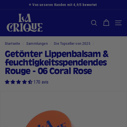
Zum
Made in France | Top Clean Beauty
Inhalt
Diashow
D
springen
Pause
i
SUCHE NACH
NAVI
e
B
u
Startseite
/
Sammlungen
/
Die Topseller von 2025
/
c
Getönter Lippenbalsam &
h
feuchtigkeitsspendendes
t
Rouge - 06 Coral Rose
170 avis