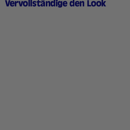
Vervollständige den Look
Getönter Lippenbalsam
&
feuchtigkeitsspendende
s Rouge - 06 Coral
Rose
170 avis
1
13,90 €
3
,