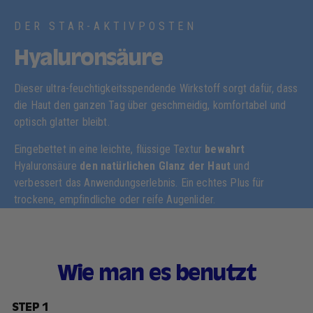
DER STAR-AKTIVPOSTEN
Hyaluronsäure
Dieser ultra-feuchtigkeitsspendende Wirkstoff sorgt dafür, dass
die Haut den ganzen Tag über geschmeidig, komfortabel und
optisch glatter bleibt.
Eingebettet in eine leichte, flüssige Textur
bewahrt
Hyaluronsäure
den natürlichen Glanz der Haut
und
verbessert das Anwendungserlebnis. Ein echtes Plus für
trockene, empfindliche oder reife Augenlider.
Wie man es benutzt
STEP 1