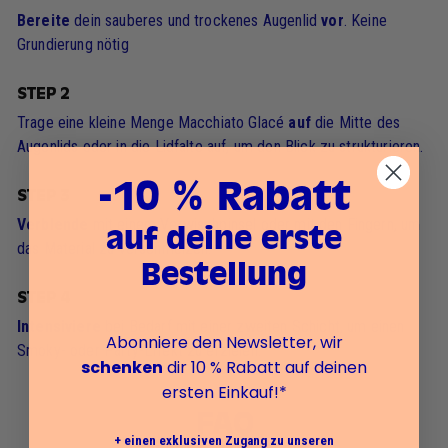
Bereite
dein sauberes und trockenes Augenlid
vor
. Keine
Grundierung nötig
STEP 2
Trage eine kleine Menge Macchiato Glacé
auf
die Mitte des
Augenlids oder in die Lidfalte auf, um den Blick zu strukturieren.
-10 % Rabatt
STEP 3
Verblende
mit einem Verwischpinsel oder mit den Fingern, um
auf deine erste
das Material zu verschmelzen.
Bestellung
STEP 4
Intensiviere
bei Bedarf mit einer zweiten Schicht, um einen
Abonniere den Newsletter, wir
Smoky- oder Party-Effekt zu erzielen.
schenken
dir 10 % Rabatt auf deinen
ersten Einkauf!*
FAQ
+ einen exklusiven Zugang zu unseren