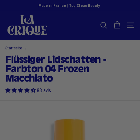
Zum
Made in France | Top Clean Beauty
Inhalt
Diashow
D
springen
Pause
i
SUCHE NACH
NAVI
e
B
u
Startseite
/
c
Flüssiger Lidschatten -
h
Farbton 04 Frozen
t
Macchiato
83 avis