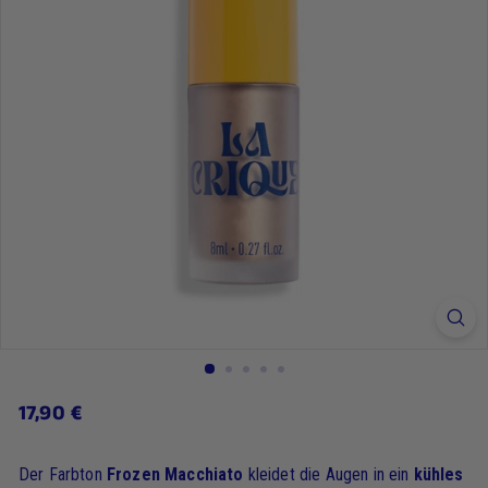
17,90
17,90 €
Regulärer
Preis
€
Der Farbton
Frozen Macchiato
kleidet die Augen in ein
kühles