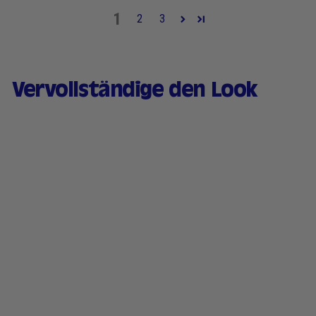
1
2
3
Vervollständige den Look
Flüssiger Lidschatten -
Farbton 04 Frozen
Macchiato
83 avis