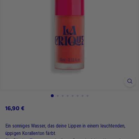
16,90
16,90 €
Regulärer
Preis
€
Ein sonniges Wasser, das deine Lippen in einem leuchtenden,
üppigen Korallenton färbt.