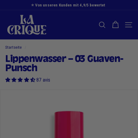
Zum
⭐️ Von unseren Kunden mit 4,9/5 bewertet
Inhalt
Diashow
D
springen
Pause
i
SUCHE NACH
NAVI
e
B
u
Startseite
/
c
Lippenwasser – 03 Guaven-
h
Punsch
t
87 avis