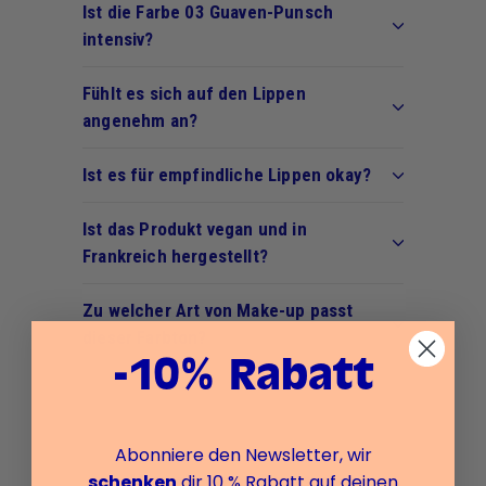
Ist die Farbe 03 Guaven-Punsch
intensiv?
Fühlt es sich auf den Lippen
angenehm an?
Ist es für empfindliche Lippen okay?
Ist das Produkt vegan und in
Frankreich hergestellt?
Zu welcher Art von Make-up passt
dieser Farbton?
-10% Rabatt
Abonniere den Newsletter, wir
schenken
dir 10 % Rabatt auf deinen