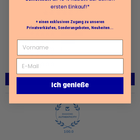
Kundenmeinungen
ersten Einkauf!*
4.60 von 5
Basierend auf 87 Meinung
+ einen exklusiven Zugang zu unseren
Privatverkäufen, Sonderangeboten, Neuheiten...
53
33
1
0
0
Schreibe einen Bericht
Ich genieße
100.0