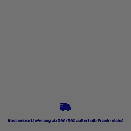
Lippenwasser – 03
Guaven-Punsch
87 avis
1
16,90 €
6
,
9
0
€
Kostenlose Lieferung ab 39€ (59€ außerhalb Frankreichs)