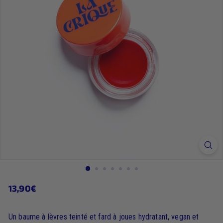
13,90€
13,90€
Prix
régulier
Un baume à lèvres teinté et fard à joues hydratant, vegan et