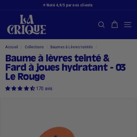
Passer
⭐️ Noté 4,9/5 par nos clients
au
Diaporama
L
contenu
Pause
a
RECHERCHER
NAVI
C
r
i
Accueil
/
Collections
/
Baumes à Lèvres teintés
/
q
Baume à lèvres teinté &
u
Fard à joues hydratant - 03
e
Le Rouge
170 avis