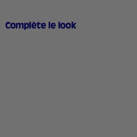
Complète le look
Baume à lèvres teinté &
Fard à joues hydratant -
03 Le Rouge
170 avis
1
13,90€
3