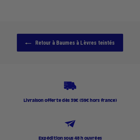
,
9
0
€
Retour à Baumes à Lèvres teintés
Livraison offerte dès 39€ (59€ hors france)
Expédition sous 48 h ouvrées