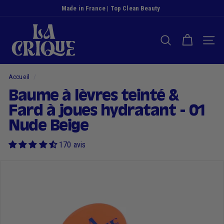
Passer
Made in France | Top Clean Beauty
au
Diaporama
L
contenu
Pause
a
RECHERCHER
NAVI
C
r
i
Accueil
/
q
Baume à lèvres teinté &
u
Fard à joues hydratant - 01
e
Nude Beige
170 avis