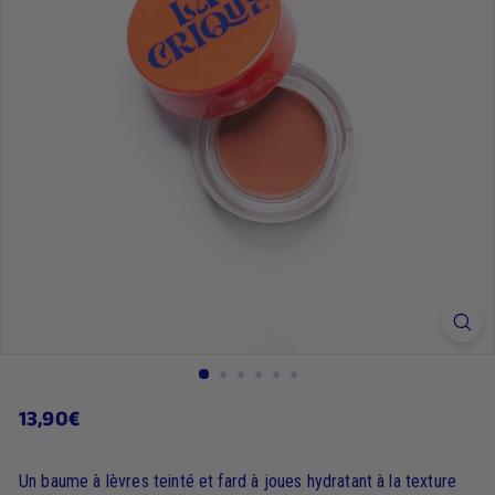
13,90€
13,90€
Prix
régulier
Un baume à lèvres teinté et fard à joues hydratant à la texture