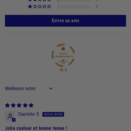
0
Écrire un avis
81.8
Sort by
Charlotte R.
Jolie couleur et bonne tenue !