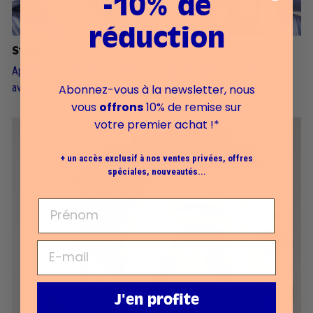
-10% de
réduction
Step 2
Appliquer sur les lèvres avec le doigt. Moduler la couvrance
avec une nouvelle passe de produit si nécessaire.
Abonnez-vous à la newsletter, nous
vous
offrons
10% de remise sur
votre premier achat !*
+ un accès exclusif à nos ventes privées, offres
spéciales, nouveautés...
J'en profite