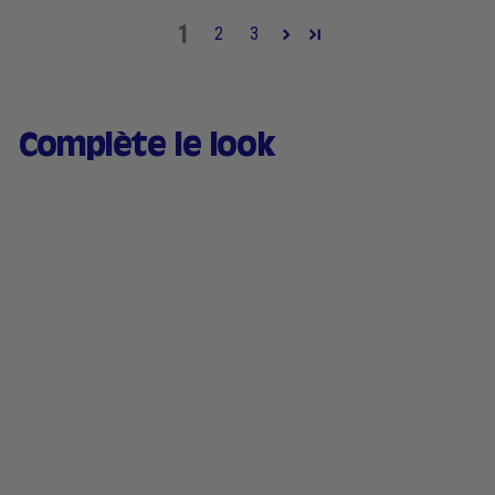
1
2
3
Complète le look
Baume à lèvres teinté &
Fard à joues hydratant -
01 Nude Beige
170 avis