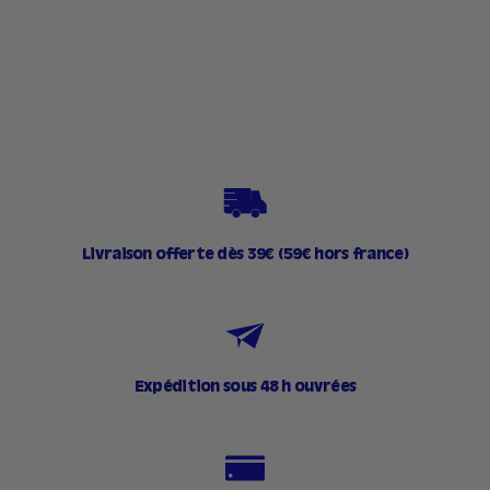
1
13,90€
3
,
9
0
€
Livraison offerte dès 39€ (59€ hors france)
Expédition sous 48 h ouvrées