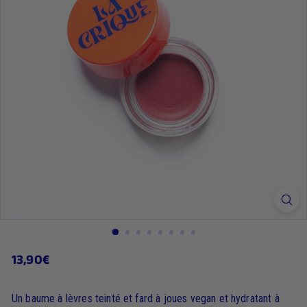
13,90€
13,90€
Prix
régulier
Un baume à lèvres teinté et fard à joues vegan et hydratant à