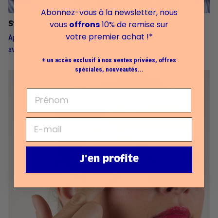
Abonnez-vous à la newsletter, nous
vous
offrons
10% de remise sur
Step 2
votre premier achat !*
Appliquer sur les lèvres avec le doigt. Moduler la couvrance
avec une nouvelle passe de produit si nécessaire.
+ un accès exclusif à nos ventes privées, offres
spéciales, nouveautés...
J'en profite