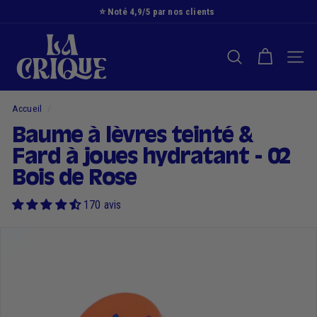
Passer
⭐️ Noté 4,9/5 par nos clients
au
Diaporama
L
contenu
Pause
a
RECHERCHER
NAVI
C
r
i
Accueil
/
q
Baume à lèvres teinté &
u
Fard à joues hydratant - 02
e
Bois de Rose
170 avis