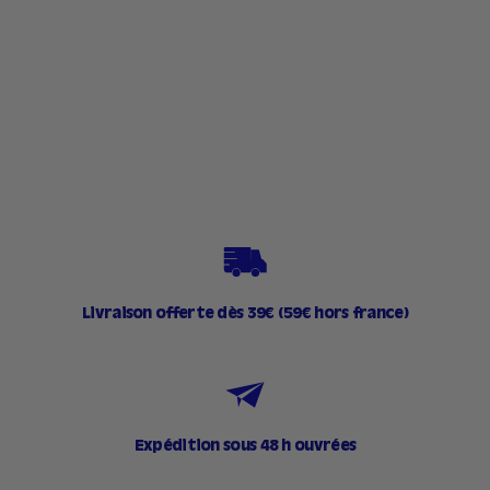
Rubis
87 avis
1
16,90€
6
,
9
0
€
Livraison offerte dès 39€ (59€ hors france)
Expédition sous 48 h ouvrées