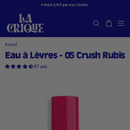
Passer
⭐️ Noté 4,9/5 par nos clients
au
Diaporama
L
contenu
Pause
a
RECHERCHER
NAVI
C
r
i
Accueil
/
q
Eau à Lèvres - 05 Crush Rubis
u
e
87 avis