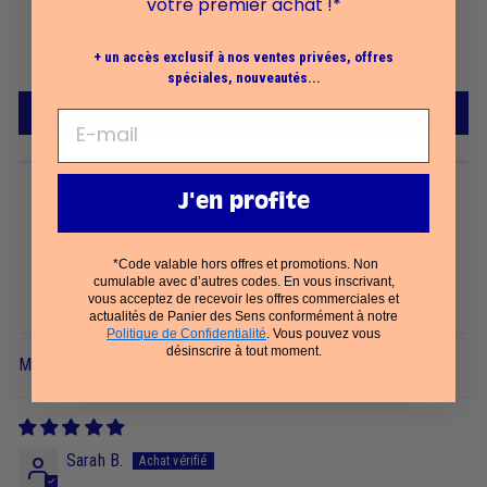
votre premier achat !*
1
0
+ un accès exclusif à nos ventes privées, offres
0
spéciales, nouveautés...
Écrire un avis
J'en profite
*Code valable hors offres et promotions. Non
cumulable avec d’autres codes. En vous inscrivant,
100.0
vous acceptez de recevoir les offres commerciales et
actualités de Panier des Sens conformément à notre
Politique de Confidentialité
. Vous pouvez vous
désinscrire à tout moment.
Sort by
Sarah B.