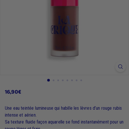
16,90€
16,90€
Prix
régulier
Une eau teintée lumineuse qui habille les lèvres d’un rouge rubis
intense et aérien.
Sa texture fluide façon aquarelle se fond instantanément pour un
rouge léger et frais.