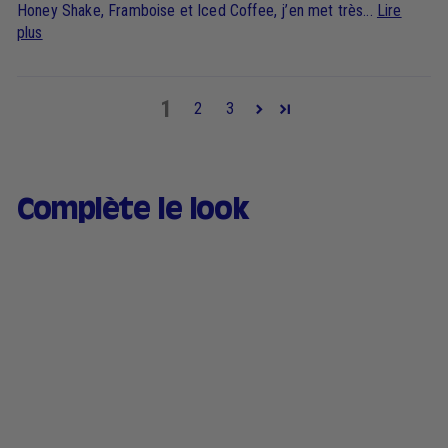
Honey Shake, Framboise et Iced Coffee, j’en met très...
Lire
plus
1
2
3
Complète le look
Eau à Lèvres - 05 Crush