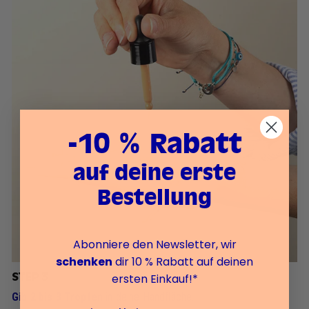
-10 % Rabatt
auf deine erste
Bestellung
Abonniere den Newsletter, wir
schenken
dir 10 % Rabatt auf deinen
ersten Einkauf!*
STEP 3
Gib 2 bis 3 Tropfen
in deine Handfläche.