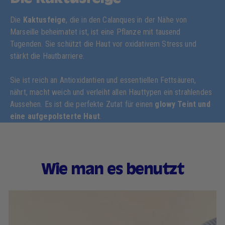
Die
Kaktusfeige
, die in den Calanques in der Nähe von
Marseille beheimatet ist, ist eine Pflanze mit tausend
Tugenden. Sie schützt die Haut vor oxidativem Stress und
stärkt die Hautbarriere.
Sie ist reich an Antioxidantien und essentiellen Fettsäuren,
nährt, macht weich und verleiht allen Hauttypen ein strahlendes
Aussehen. Es ist die perfekte Zutat für einen
glowy Teint und
eine aufgepolsterte Haut
.
Wie man es benutzt