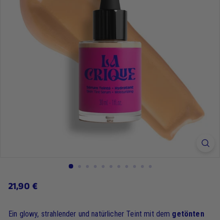
21,90
21,90 €
Regulärer
Preis
€
Ein glowy, strahlender und natürlicher Teint mit dem
getönten