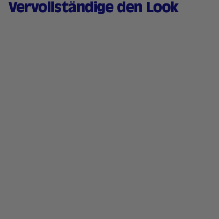
Vervollständige den Look
HERZSCHLAG
Natürlich getöntes &
feuchtigkeitsspendende
s Serum - 02 Clair
169 avis
2
21,90 €
1
,
9