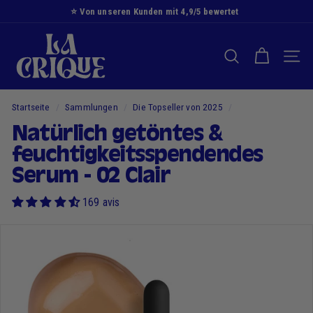
Zum
⭐️ Von unseren Kunden mit 4,9/5 bewertet
Inhalt
Diashow
D
springen
Pause
i
SUCHE NACH
NAVI
e
B
u
Startseite
/
Sammlungen
/
Die Topseller von 2025
/
c
Natürlich getöntes &
h
feuchtigkeitsspendendes
t
Serum - 02 Clair
169 avis