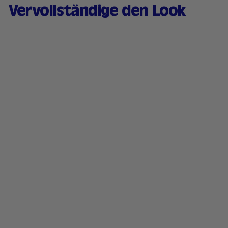
Vervollständige den Look
Natürlich getöntes &
feuchtigkeitsspendende
s Serum - 04 Dunkel
169 avis
2
21,90 €
1
,
9