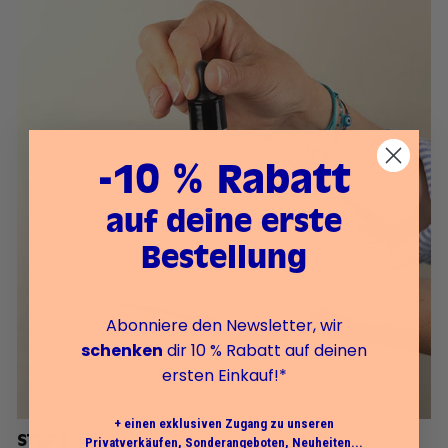
-10 % Rabatt
auf deine erste
Bestellung
Abonniere den Newsletter, wir
schenken
dir 10 % Rabatt auf deinen
ersten Einkauf!*
+ einen exklusiven Zugang zu unseren
STEP 3
Privatverkäufen, Sonderangeboten, Neuheiten...