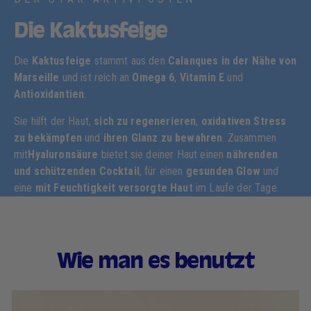
Die Kaktusfeige
Die
Kaktusfeige
stammt aus den
Calanques in der Nähe von
Marseille
und ist reich an
Omega 6
,
Vitamin E
und
Antioxidantien
.
Sie hilft der Haut,
sich zu regenerieren
,
oxidativen Stress
zu bekämpfen
und
ihren Glanz zu bewahren
. Zusammen
mit
Hyaluronsäure
bietet sie deiner Haut einen
nährenden
und schützenden Cocktail
, für einen
gesunden Glow
und
eine
mit Feuchtigkeit versorgte Haut
im Laufe der Tage.
Wie man es benutzt