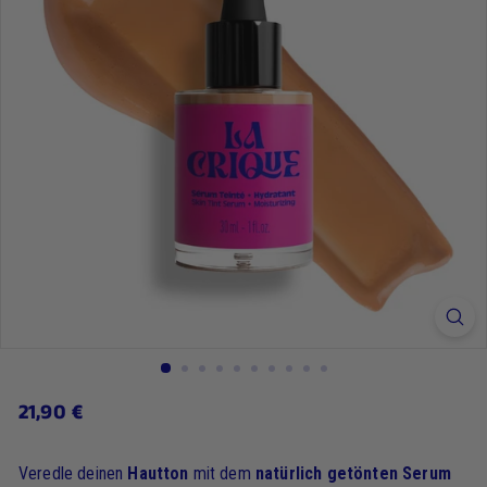
21,90
21,90 €
Regulärer
Preis
€
Veredle deinen
Hautton
mit dem
natürlich getönten Serum