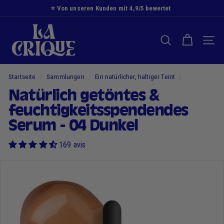
Zum
⭐️ Von unseren Kunden mit 4,9/5 bewertet
Inhalt
Diashow
D
springen
Pause
i
SUCHE NACH
NAVI
e
B
u
Startseite
/
Sammlungen
/
Ein natürlicher, haltiger Teint
/
c
Natürlich getöntes &
h
feuchtigkeitsspendendes
t
Serum - 04 Dunkel
169 avis