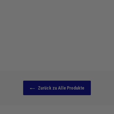
Getönter Lippenbalsam
&
feuchtigkeitsspendende
s Rouge - 01 Nude
Beige
170 avis
1
13,90 €
3
,
9
0
€
Zurück zu Alle Produkte