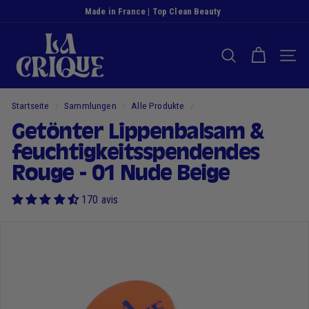
Zum
Made in France | Top Clean Beauty
Inhalt
⭐️ Von unseren Kunden mit 4,9/5 bewertet
Diashow
D
springen
Pause
i
SUCHE NACH
NAVI
e
B
u
Startseite
/
Sammlungen
/
Alle Produkte
/
c
Getönter Lippenbalsam &
h
feuchtigkeitsspendendes
t
Rouge - 01 Nude Beige
170 avis