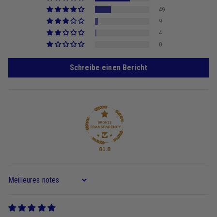
49
9
4
0
Schreibe einen Bericht
81.8
Sort by