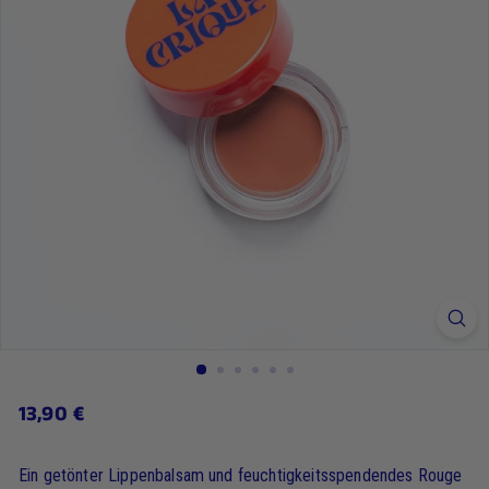
13,90
13,90 €
Regulärer
Preis
€
Ein getönter Lippenbalsam und feuchtigkeitsspendendes Rouge