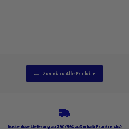
Farbton 05
Gewürzschokolade
83 avis
1
17,90 €
7
,
9
0
€
Zurück zu Alle Produkte
Kostenlose Lieferung ab 39€ (59€ außerhalb Frankreichs)