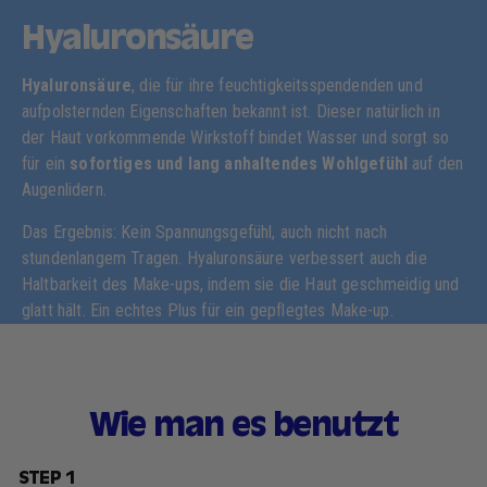
Hyaluronsäure
Hyaluronsäure
, die für ihre feuchtigkeitsspendenden und
aufpolsternden Eigenschaften bekannt ist. Dieser natürlich in
der Haut vorkommende Wirkstoff bindet Wasser und sorgt so
für ein
sofortiges und lang anhaltendes Wohlgefühl
auf den
Augenlidern.
Das Ergebnis: Kein Spannungsgefühl, auch nicht nach
stundenlangem Tragen. Hyaluronsäure verbessert auch die
Haltbarkeit des Make-ups, indem sie die Haut geschmeidig und
glatt hält. Ein echtes Plus für ein gepflegtes Make-up.
Wie man es benutzt
STEP 1