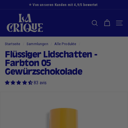
Zum
⭐️ Von unseren Kunden mit 4,9/5 bewertet
Inhalt
Diashow
D
springen
Pause
i
SUCHE NACH
NAVI
e
B
u
Startseite
/
Sammlungen
/
Alle Produkte
/
c
Flüssiger Lidschatten -
h
Farbton 05
t
Gewürzschokolade
83 avis