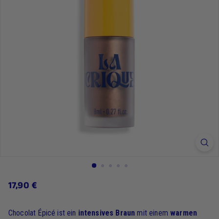
17,90
17,90 €
Regulärer
Preis
€
Chocolat Épicé ist ein
intensives Braun
mit einem
warmen