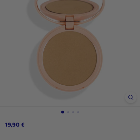
19,90
19,90 €
Regulärer
Preis
€