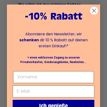
Wie wähle ich den richtigen Farbton
für Mattierungspuder?
-10% Rabatt
Kann man das Puder mit anderen
Pflegeprodukten wie dem Tinted
Abonniere den Newsletter, wir
Serum kombinieren?
schenken
dir 10 % Rabatt auf deinen
ersten Einkauf!*
Kann mattierendes Puder eine
Feuchtigkeitscreme ersetzen?
+ einen exklusiven Zugang zu unseren
Privatverkäufen, Sonderangeboten, Neuheiten...
Enthält dieses Pulver Talkum?
Kann das Puder die Haut
austrocknen?
Kann man den Puder direkt auf die
ungeschminkte Haut auftragen?
Ich genieße