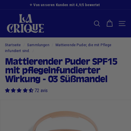
Zum
⭐️ Von unseren Kunden mit 4,9/5 bewertet
Inhalt
Diashow
D
springen
Pause
i
SUCHE NACH
NAVI
e
B
u
Startseite
/
Sammlungen
/
Mattierende Puder, die mit Pflege
c
infundiert sind.
/
h
Mattierender Puder SPF15
t
mit pflegeinfundierter
Wirkung - 03 Süßmandel
72 avis