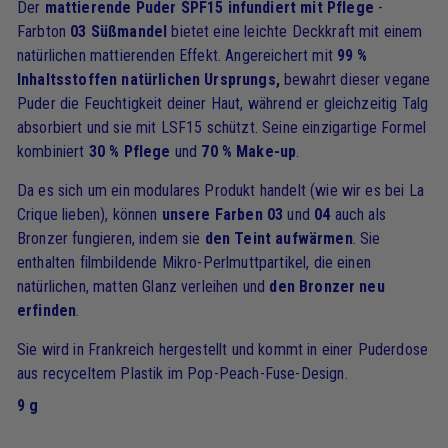
Der
mattierende Puder SPF15
infundiert mit Pflege
-
Farbton
03 Süßmandel
bietet eine leichte Deckkraft mit einem
natürlichen mattierenden Effekt. Angereichert mit
99 %
Inhaltsstoffen natürlichen Ursprungs,
bewahrt dieser vegane
Puder die Feuchtigkeit deiner Haut, während er gleichzeitig Talg
absorbiert und sie mit LSF15 schützt. Seine einzigartige Formel
kombiniert
30 % Pflege
und
70 % Make-up
.
Da es sich um ein modulares Produkt handelt (wie wir es bei La
Crique lieben), können
unsere Farben 03
und
04
auch als
Bronzer fungieren, indem sie
den Teint aufwärmen
. Sie
enthalten filmbildende Mikro-Perlmuttpartikel, die einen
natürlichen, matten Glanz verleihen und
den Bronzer neu
erfinden
.
Sie wird in Frankreich hergestellt und kommt in einer Puderdose
aus recyceltem Plastik im Pop-Peach-Fuse-Design.
9 g